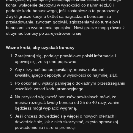
konta, wpłacenie depozytu w wysokości co najmniej zł10 i
podanie kodu bonusowego, jeśli zostaniesz o to poproszony.
Zwykli gracze kasyna 0xBet są nagradzani bonusami za
przeładowanie, zwrotem gotówki, zgłoszeniami do turniejów i
bonusami za wydarzenia specjalne. Nowi gracze mogą również
otrzymać bonusy po zarejestrowaniu się.
Ważne kroki, aby uzyskać bonusy
Zarejestruj się, podając prawidłowe polski informacje i
upewnij się, że są one poprawne.
Aby otrzymać bonus powitalny, musisz dokonać
kwalifikującego depozytu w wysokości co najmniej zł10.
Po dokonaniu wpłaty pamiętaj o dokładnym przestrzeganiu
wszelkich zasad kodu promocyjnego.
Na przykład większość bonusów powitalnych mówi, że
musisz rozegrać kwotę bonusu od 35 do 40 razy, zanim
będziesz mógł wypłacić wygraną.
Jeśli chcesz dowiedzieć się więcej o nowych ofertach i
dowiedzieć się, jak z nich skorzystać, często sprawdzaj
powiadomienia i stronę promocji.