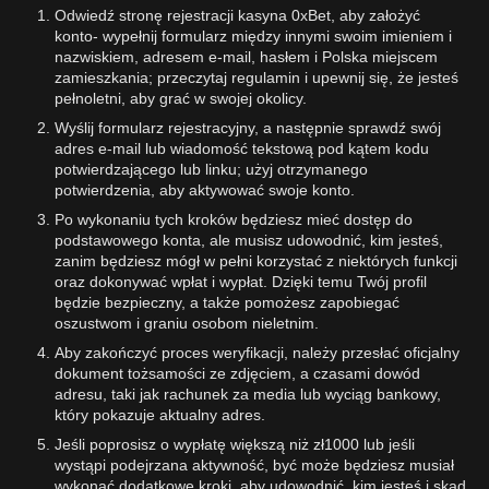
Odwiedź stronę rejestracji kasyna 0xBet, aby założyć
konto- wypełnij formularz między innymi swoim imieniem i
nazwiskiem, adresem e-mail, hasłem i Polska miejscem
zamieszkania; przeczytaj regulamin i upewnij się, że jesteś
pełnoletni, aby grać w swojej okolicy.
Wyślij formularz rejestracyjny, a następnie sprawdź swój
adres e-mail lub wiadomość tekstową pod kątem kodu
potwierdzającego lub linku; użyj otrzymanego
potwierdzenia, aby aktywować swoje konto.
Po wykonaniu tych kroków będziesz mieć dostęp do
podstawowego konta, ale musisz udowodnić, kim jesteś,
zanim będziesz mógł w pełni korzystać z niektórych funkcji
oraz dokonywać wpłat i wypłat. Dzięki temu Twój profil
będzie bezpieczny, a także pomożesz zapobiegać
oszustwom i graniu osobom nieletnim.
Aby zakończyć proces weryfikacji, należy przesłać oficjalny
dokument tożsamości ze zdjęciem, a czasami dowód
adresu, taki jak rachunek za media lub wyciąg bankowy,
który pokazuje aktualny adres.
Jeśli poprosisz o wypłatę większą niż zł1000 lub jeśli
wystąpi podejrzana aktywność, być może będziesz musiał
wykonać dodatkowe kroki, aby udowodnić, kim jesteś i skąd