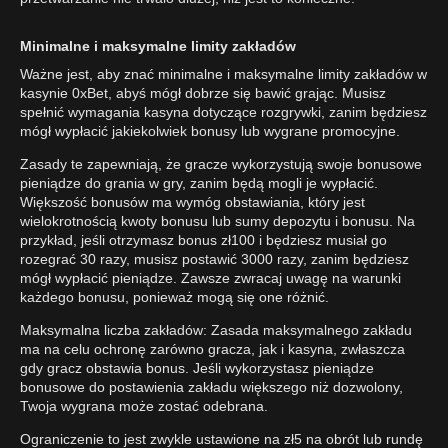
Minimalne i maksymalne limity zakładów
Ważne jest, aby znać minimalne i maksymalne limity zakładów w
kasynie 0xBet, abyś mógł dobrze się bawić grając. Musisz
spełnić wymagania kasyna dotyczące rozgrywki, zanim będziesz
mógł wypłacić jakiekolwiek bonusy lub wygrane promocyjne.
Zasady te zapewniają, że gracze wykorzystują swoje bonusowe
pieniądze do grania w gry, zanim będą mogli je wypłacić.
Większość bonusów ma wymóg obstawiania, który jest
wielokrotnością kwoty bonusu lub sumy depozytu i bonusu. Na
przykład, jeśli otrzymasz bonus zł100 i będziesz musiał go
rozegrać 30 razy, musisz postawić 3000 razy, zanim będziesz
mógł wypłacić pieniądze. Zawsze zwracaj uwagę na warunki
każdego bonusu, ponieważ mogą się one różnić.
Maksymalna liczba zakładów: Zasada maksymalnego zakładu
ma na celu ochronę zarówno gracza, jak i kasyna, zwłaszcza
gdy gracz obstawia bonus. Jeśli wykorzystasz pieniądze
bonusowe do postawienia zakładu większego niż dozwolony,
Twoja wygrana może zostać odebrana.
Ograniczenie to jest zwykle ustawione na zł5 na obrót lub rundę