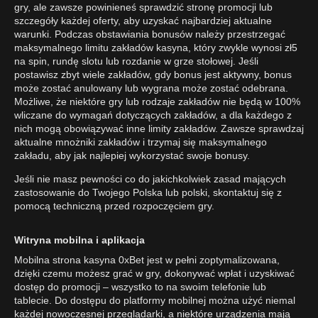
gry, ale zawsze powinieneś sprawdzić stronę promocji lub
szczegóły każdej oferty, aby uzyskać najbardziej aktualne
warunki. Podczas obstawiania bonusów należy przestrzegać
maksymalnego limitu zakładów kasyna, który zwykle wynosi zł5
na spin, rundę slotu lub rozdanie w grze stołowej. Jeśli
postawisz zbyt wiele zakładów, gdy bonus jest aktywny, bonus
może zostać anulowany lub wygrana może zostać odebrana.
Możliwe, że niektóre gry lub rodzaje zakładów nie będą w 100%
wliczane do wymagań dotyczących zakładów, a dla każdego z
nich mogą obowiązywać inne limity zakładów. Zawsze sprawdzaj
aktualne mnożniki zakładów i trzymaj się maksymalnego
zakładu, aby jak najlepiej wykorzystać swoje bonusy.
Jeśli nie masz pewności co do jakichkolwiek zasad mających
zastosowanie do Twojego Polska lub polski, skontaktuj się z
pomocą techniczną przed rozpoczęciem gry.
Witryna mobilna i aplikacja
Mobilna strona kasyna 0xBet jest w pełni zoptymalizowana,
dzięki czemu możesz grać w gry, dokonywać wpłat i uzyskiwać
dostęp do promocji – wszystko to na swoim telefonie lub
tablecie. Do dostępu do platformy mobilnej można użyć niemal
każdej nowoczesnej przeglądarki, a niektóre urządzenia mają