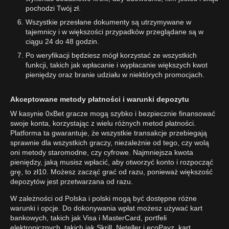
pochodzi Twój zł.
Wszystkie przesłane dokumenty są utrzymywane w
tajemnicy i w większości przypadków przeglądane są w
ciągu 24 do 48 godzin.
Po weryfikacji będziesz mógł korzystać ze wszystkich
funkcji, takich jak wpłacanie i wypłacanie większych kwot
pieniędzy oraz branie udziału w niektórych promocjach.
Akceptowane metody płatności i warunki depozytu
W kasynie 0xBet gracze mogą szybko i bezpiecznie finansować
swoje konta, korzystając z wielu różnych metod płatności.
Platforma ta gwarantuje, że wszystkie transakcje przebiegają
sprawnie dla wszystkich graczy, niezależnie od tego, czy wolą
oni metody staromodne, czy cyfrowe. Najmniejsza kwota
pieniędzy, jaką musisz wpłacić, aby otworzyć konto i rozpocząć
grę, to zł10. Możesz zacząć grać od razu, ponieważ większość
depozytów jest przetwarzana od razu.
W zależności od Polska i polski mogą być dostępne różne
warunki i opcje. Do dokonywania wpłat możesz używać kart
bankowych, takich jak Visa i MasterCard, portfeli
elektronicznych, takich jak Skrill, Neteller i ecoPayz, kart