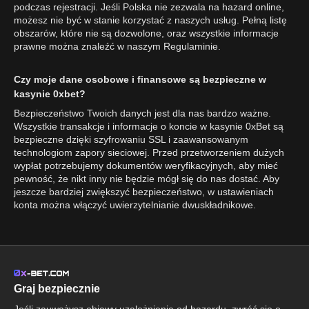
podczas rejestracji. Jeśli Polska nie zezwala na hazard online,
możesz nie być w stanie korzystać z naszych usług. Pełną listę
obszarów, które nie są dozwolone, oraz wszystkie informacje
prawne można znaleźć w naszym Regulaminie.
Czy moje dane osobowe i finansowe są bezpieczne w
kasynie 0xbet?
Bezpieczeństwo Twoich danych jest dla nas bardzo ważne.
Wszystkie transakcje i informacje o koncie w kasynie 0xBet są
bezpieczne dzięki szyfrowaniu SSL i zaawansowanym
technologiom zapory sieciowej. Przed przetworzeniem dużych
wypłat potrzebujemy dokumentów weryfikacyjnych, aby mieć
pewność, że nikt inny nie będzie mógł się do nas dostać. Aby
jeszcze bardziej zwiększyć bezpieczeństwo, w ustawieniach
konta można włączyć uwierzytelnianie dwuskładnikowe.
Graj bezpiecznie