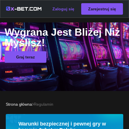
Zaloguj się
Zarejestruj się
Wygrana Jest Bliżej Niż
Myślisz!
Graj teraz
Strona główna
Regulamin
Warunki bezpiecznej i pewnej gry w