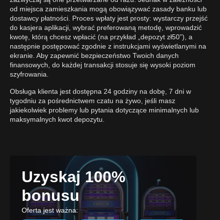
od miejsca zamieszkania mogą obowiązywać zasady banku lub
dostawcy płatności. Proces wpłaty jest prosty: wystarczy przejść
do kasjera aplikacji, wybrać preferowaną metodę, wprowadzić
kwotę, którą chcesz wpłacić (na przykład „depozyt zł50”), a
następnie postępować zgodnie z instrukcjami wyświetlanymi na
ekranie. Aby zapewnić bezpieczeństwo Twoich danych
finansowych, do każdej transakcji stosuje się wysoki poziom
szyfrowania.
Obsługa klienta jest dostępna 24 godziny na dobę, 7 dni w
tygodniu za pośrednictwem czatu na żywo, jeśli masz
jakiekolwiek problemy lub pytania dotyczące minimalnych lub
maksymalnych kwot depozytu.
Uzyskaj 100%
bonusu
Oferta jest ważna: