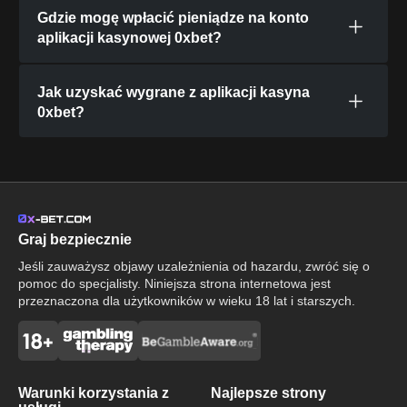
Gdzie mogę wpłacić pieniądze na konto
aplikacji kasynowej 0xbet?
Jak uzyskać wygrane z aplikacji kasyna
0xbet?
Graj bezpiecznie
Jeśli zauważysz objawy uzależnienia od hazardu, zwróć się o
pomoc do specjalisty. Niniejsza strona internetowa jest
przeznaczona dla użytkowników w wieku 18 lat i starszych.
Warunki korzystania z
Najlepsze strony