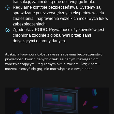
transakcji, zanim dotrą one do Twojego konta.
Regularne kontrole bezpieczeństwa: Systemy są
sprawdzane przez zewnętrznych ekspertów w celu
znalezienia i naprawienia wszelkich możliwych luk w
zabezpieczeniach.
Zgodność z RODO: Prywatność użytkowników jest
chroniona zgodnie z globalnymi przepisami
dotyczącymi ochrony danych.
Aplikacja kasynowa 0xBet zawsze zapewnia bezpieczeństwo i
prywatność Twoich danych dzięki zaufanym rozwiązaniom
zabezpieczającym i regularnym aktualizacjom. Dzięki temu
możesz cieszyć się grą, nie martwiąc się o swoje dane.