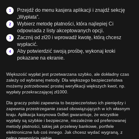
Przejdź do menu kasjera aplikacji i znajdź sekcję
„Wypłata”.
Wybierz metodę płatności, która najlepiej Ci
odpowiada z listy akceptowanych opcji.
Zacznij od zł20 i wprowadź kwotę, którą chcesz
wypłacić.
Aby potwierdzić swoją prośbę, wykonaj kroki
pokazane na ekranie.
Większość wypłat jest przetwarzana szybko, ale dokładny czas
zależy od wybranej metody. Dla większego bezpieczeństwa
możemy potrzebować prostej weryfikacji większych kwot, np.
wypłaty przekraczającej zł1000.
Dla graczy polski zapewnia to bezpieczeństwo ich pieniędzy i
zapewnia przestrzeganie zasad obowiązujących w ich własnym
kraju. Aplikacja kasynowa 0xBet gwarantuje, że wszystkie
wypłaty są szybkie i bezpieczne, niezależnie od preferowanej
metody płatności, takiej jak przelewy bankowe, portfele
elektroniczne lub coś innego. Jak chcesz wydać wygraną, z
pełną pewnością siebie.