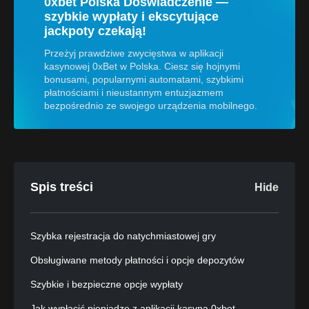
0xbet Polska Doświadczenie —
szybkie wypłaty i ekscytujące
jackpoty czekają!
Przeżyj prawdziwe zwycięstwa w aplikacji
kasynowej 0xBet w Polska. Ciesz się hojnymi
bonusami, popularnymi automatami, szybkimi
płatnościami i nieustannym entuzjazmem
bezpośrednio ze swojego urządzenia mobilnego.
Spis treści
Hide
Szybka rejestracja do natychmiastowej gry
Obsługiwane metody płatności i opcje depozytów
Szybkie i bezpieczne opcje wypłaty
Jak wypłacić pieniądze z aplikacji kasyna 0xbet