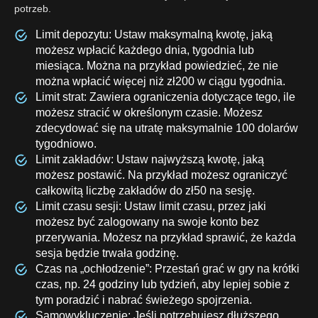
potrzeb.
Limit depozytu: Ustaw maksymalną kwotę, jaką
możesz wpłacić każdego dnia, tygodnia lub
miesiąca. Można na przykład powiedzieć, że nie
można wpłacić więcej niż zł200 w ciągu tygodnia.
Limit strat: Zawiera ograniczenia dotyczące tego, ile
możesz stracić w określonym czasie. Możesz
zdecydować się na utratę maksymalnie 100 dolarów
tygodniowo.
Limit zakładów: Ustaw najwyższą kwotę, jaką
możesz postawić. Na przykład możesz ograniczyć
całkowitą liczbę zakładów do zł50 na sesję.
Limit czasu sesji: Ustaw limit czasu, przez jaki
możesz być zalogowany na swoje konto bez
przerywania. Możesz na przykład sprawić, że każda
sesja będzie trwała godzinę.
Czas na „ochłodzenie”: Przestań grać w gry na krótki
czas, np. 24 godziny lub tydzień, aby lepiej sobie z
tym poradzić i nabrać świeżego spojrzenia.
Samowykluczenie: Jeśli potrzebujesz dłuższego