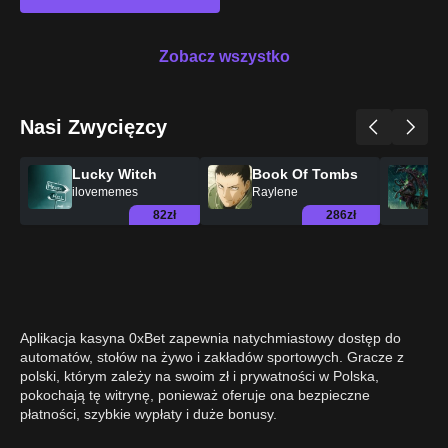
Zobacz wszystko
Nasi Zwycięzcy
Lucky Witch
Book Of Tombs
Co
ilovememes
Raylene
Ke
82zł
286zł
Aplikacja kasyna 0xBet zapewnia natychmiastowy dostęp do
automatów, stołów na żywo i zakładów sportowych. Gracze z
polski, którym zależy na swoim zł i prywatności w Polska,
pokochają tę witrynę, ponieważ oferuje ona bezpieczne
płatności, szybkie wypłaty i duże bonusy.