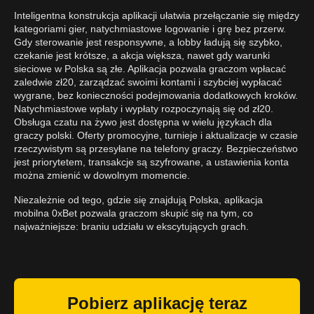
Inteligentna konstrukcja aplikacji ułatwia przełączanie się między
kategoriami gier, natychmiastowe logowanie i grę bez przerw.
Gdy sterowanie jest responsywne, a lobby ładują się szybko,
czekanie jest krótsze, a akcja większa, nawet gdy warunki
sieciowe w Polska są złe. Aplikacja pozwala graczom wpłacać
zaledwie zł20, zarządzać swoimi kontami i szybciej wypłacać
wygrane, bez konieczności podejmowania dodatkowych kroków.
Natychmiastowe wpłaty i wypłaty rozpoczynają się od zł20.
Obsługa czatu na żywo jest dostępna w wielu językach dla
graczy polski. Oferty promocyjne, turnieje i aktualizacje w czasie
rzeczywistym są przesyłane na telefony graczy. Bezpieczeństwo
jest priorytetem, transakcje są szyfrowane, a ustawienia konta
można zmienić w dowolnym momencie.
Niezależnie od tego, gdzie się znajdują Polska, aplikacja
mobilna 0xBet pozwala graczom skupić się na tym, co
najważniejsze: braniu udziału w ekscytujących grach.
Pobierz aplikację teraz