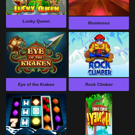
Lucky Queen
Illuminous
Eye of the Kraken
Rock Climber